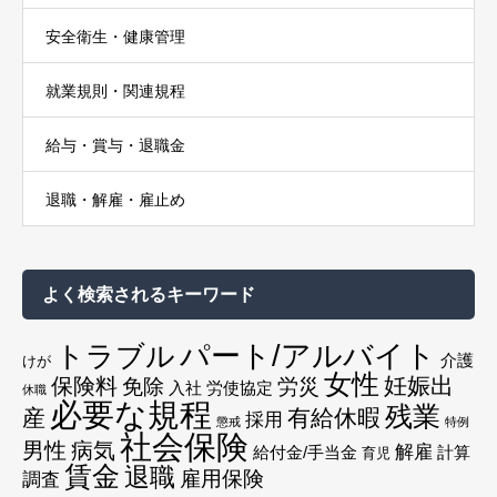
安全衛生・健康管理
就業規則・関連規程
給与・賞与・退職金
退職・解雇・雇止め
よく検索されるキーワード
トラブル
パート/アルバイト
介護
けが
女性
妊娠出
保険料
免除
労災
入社
労使協定
休職
必要な規程
残業
産
有給休暇
採用
懲戒
特例
社会保険
男性
病気
解雇
給付金/手当金
計算
育児
賃金
退職
雇用保険
調査