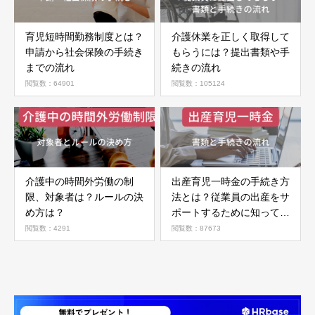
育児短時間勤務制度とは？
介護休業を正しく取得して
申請から社会保険の手続き
もらうには？提出書類や手
までの流れ
続きの流れ
閲覧数：64901
閲覧数：105124
介護中の時間外労働の制
出産育児一時金の手続き方
限、対象者は？ルールの決
法とは？従業員の出産をサ
め方は？
ポートするために知ってお
きたいこと
閲覧数：4291
閲覧数：87673