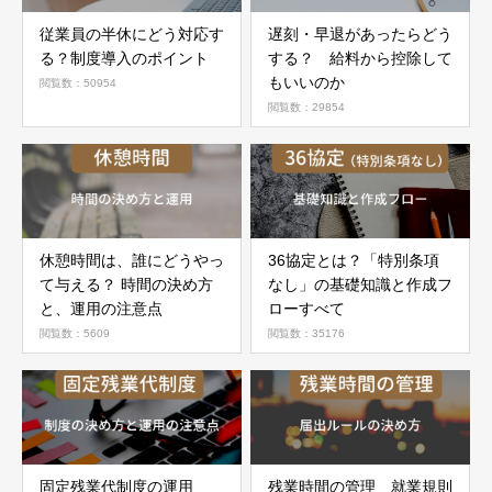
従業員の半休にどう対応す
遅刻・早退があったらどう
る？制度導入のポイント
する？ 給料から控除して
もいいのか
閲覧数：50954
閲覧数：29854
休憩時間は、誰にどうやっ
36協定とは？「特別条項
て与える？ 時間の決め方
なし」の基礎知識と作成フ
と、運用の注意点
ローすべて
閲覧数：5609
閲覧数：35176
固定残業代制度の運用
残業時間の管理 就業規則