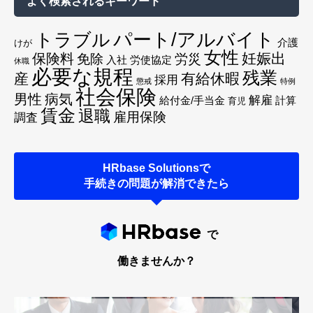
よく検索されるキーワード
トラブル
パート/アルバイト
介護
けが
女性
妊娠出
保険料
免除
労災
入社
労使協定
休職
必要な規程
残業
産
有給休暇
採用
懲戒
特例
社会保険
男性
病気
解雇
給付金/手当金
計算
育児
賃金
退職
雇用保険
調査
HRbase Solutionsで
手続きの問題が解消できたら
で
働きませんか？