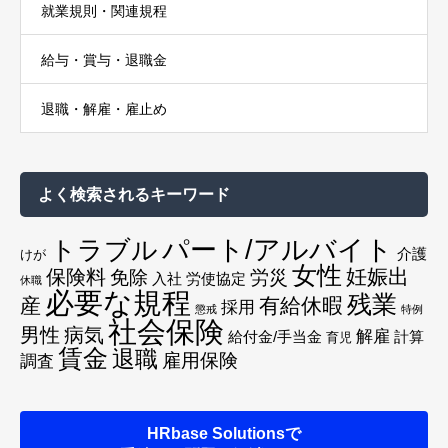
就業規則・関連規程
給与・賞与・退職金
退職・解雇・雇止め
よく検索されるキーワード
トラブル
パート/アルバイト
介護
けが
女性
妊娠出
保険料
免除
労災
入社
労使協定
休職
必要な規程
残業
産
有給休暇
採用
懲戒
特例
社会保険
男性
病気
解雇
給付金/手当金
計算
育児
賃金
退職
雇用保険
調査
HRbase Solutionsで