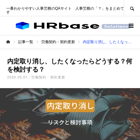
SEARCH
一番わかりやすい人事労務のQAサイト 人事労務の「？」をまとめて解決しま
す
記事一覧
労働契約・契約更新
内定取り消し、したくなったらどうする？何を検討する？
ホーム
内定取り消し、したくなったらどうする？何
を検討する？
2020.05.07
労働契約・契約更新