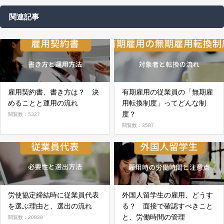
関連記事
雇用契約書、書き方は？ 決
有期雇用の従業員の「無期雇
めることと運用の流れ
用転換制度」ってどんな制
度？
閲覧数：5327
閲覧数：3587
労使協定締結時に従業員代表
外国人留学生の雇用、どうす
を選ぶ理由と、選出の流れ
る？ 面接で確認すべきこと
と、労働時間の管理
閲覧数：20838